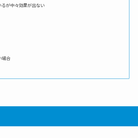
いるが中々効果が出ない
い場合